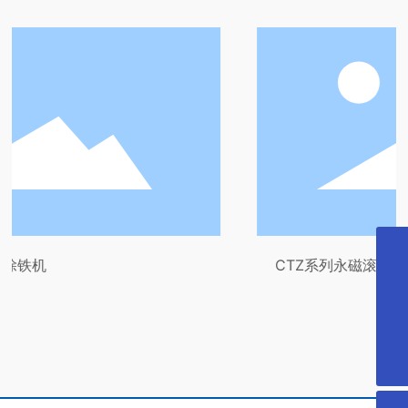
0536-3417777
CTZ系列永磁滚筒
13792617316
dinggongcidian@163.com
微信二维码
扫一扫微信二维码
关注我们动态